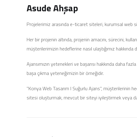
Asude Ahşap
Projelerimiz arasında e-ticaret siteleri, kurumsal web s
Her bir projenin altında, projenin amacını, sürecini, kullan
müşterilerimizin hedeflerine nasıl ulaştığımız hakkında dah
Ajansımızın yetenekleri ve başarısı hakkında daha fazla b
başa çıkma yeteneğimizin bir örneğidir.
"Konya Web Tasarım I Suğurlu Ajans", müşterilerinin hede
sitesi oluşturmak, mevcut bir siteyi iyileştirmek veya daha