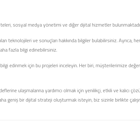
iteleri, sosyal medya yönetimi ve diğer dijital hizmetler bulunmaktadı
ılan teknolojileri ve sonuçları hakkında bilgiler bulabilirsiniz. Ayrıca, 
a fazla bilgi edinebilirsiniz.
ilgi edinmek için bu projeleri inceleyin. Her biri, müşterilerimize değ
flerine ulaşmalarına yardımcı olmak için yenilikçi, etkili ve kalıcı ç
 geniş bir dijital strateji oluşturmak isteyin, biz sizinle birlikte çalı