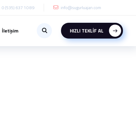
0 (535) 637 10 89
info@sugurluajan.com
İletişim
HIZLI TEKLİF AL